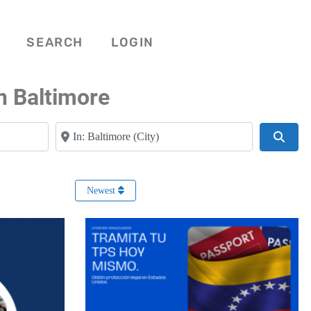
SEARCH
LOGIN
n Baltimore
Near
Searc
Newest