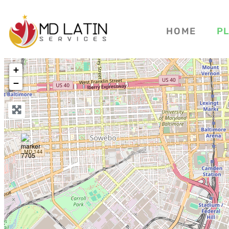
HOME
P
+
−