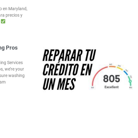
ro en Maryland,
ra precios y
o
ng Pros
ing Services
s, we’re your
ssure washing
eam