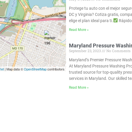
Protege tu auto con el mejor segu
DC y Virginia? Cotiza gratis, compa
elige el plan ideal para ti.
Rápid
Read More »
Maryland Pressure Washi
September 23, 2023
No Comments
Maryland’s Premier Pressure Wash
At Maryland Pressure Washing Pro
let
| Map data ©
OpenStreetMap
contributors
trusted source for top-quality pre
services in Maryland. Our skilled t
Read More »