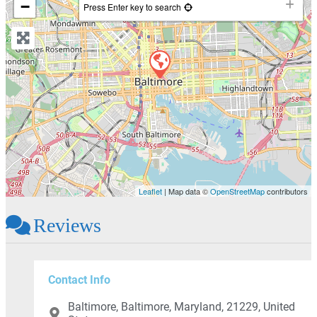
−
Press Enter key to search
Leaflet
| Map data ©
OpenStreetMap
contributors
Reviews
Contact Info
Baltimore, Baltimore, Maryland, 21229, United